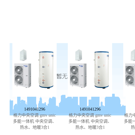
1491041296
1491041296
格力中央空调 gmv unic
格力中央空调 gmv unic
格力中
多能一体机 中央空调、
多能一体机 中央空调、
多能
热水、地暖3合1
热水、地暖3合1
热