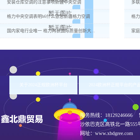
安装仓库空调的注意事项新疆中央空调
多联
格力中央空调表明h6什么意思新疆格力空调
格力
国内家电行业唯一 格力再获国际质量创新大...
家庭
关于2024正规欧洲杯平台
2024欧洲杯正规平台的产
服务热线：
18129246666
售
沙依巴克区高铁北一路555
网址：www.xbdgree.com