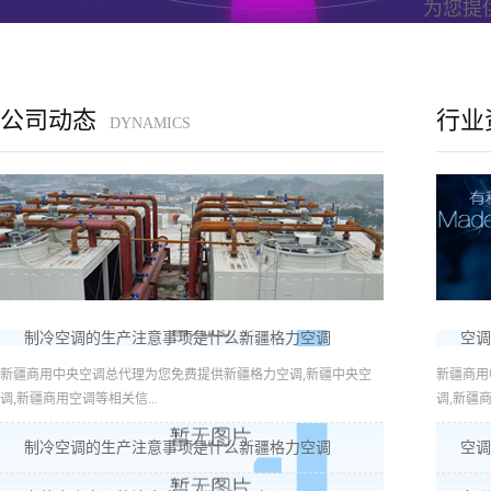
为您提
公司动态
行业
DYNAMICS
制冷空调的生产注意事项是什么新疆格力空调
空调
新疆商用中央空调总代理为您免费提供新疆格力空调,新疆中央空
新疆商用
调,新疆商用空调等相关信...
调,新疆商
制冷空调的生产注意事项是什么新疆格力空调
空调